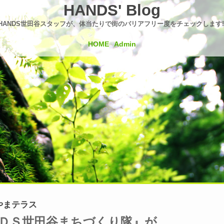
HANDS' Blog
HANDS世田谷スタッフが、体当たりで街のバリアフリー度をチェックします!
HOME
Admin
やまテラス
ＤＳ世田谷まちづくり隊』が