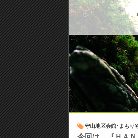
守山地区会館･まもり
今回は、『ＨＡＮ